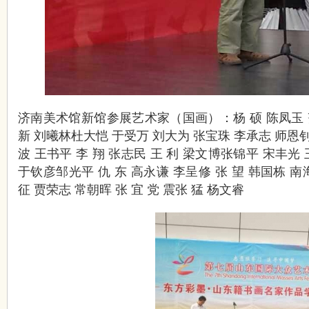
济南美术馆新馆参展艺术家（国画）：杨 硕 陈凤玉 
新 刘曦林杜大恺 于受万 刘大为 张宝珠 李承志 师恩
波 王书平 李 翔 张志民 王 利 梁文博张锦平 宋丰光 
于钦彦邹光平 仇 东 高永谦 李呈修 张 望 韩国栋 南
征 贾荣志 常朝晖 张 宜 党 震张 猛 杨文睿