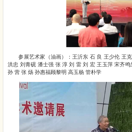
参展艺术家（油画）：王沂东 石 良 王少伦 王克举
洪忠 刘青砚 潘士强 张 淳 刘 雷 刘 宏 王玉萍 宋齐
孙 营 张 炀 孙惠福顾黎明 高玉杨 管朴学