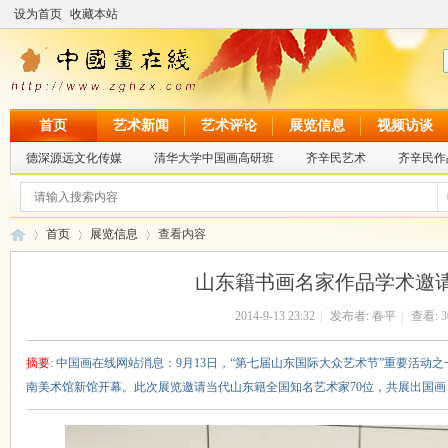
设为首页
收藏本站
首页
艺术新闻
艺术评论
展览信息
视频访谈
德深源远文化传媒
清华大学中国画高研班
齐辛民艺术
齐辛民作
首页
展览信息
查看内容
山东籍书画名家作品学术邀
2014-9-13 23:32
|
发布者:
春平
|
查看:
3
中
›
›
›
摘要
: 中国画在线网站消息：9月13日，“第七届山东国际大众艺术节”重要活动之
南美术馆新馆开幕。此次展览邀请当代山东籍全国知名艺术家70位，共展出国画、油画