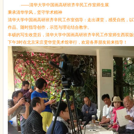
——清华大学中国画高研班齐辛民工作室师生展
在
秉承清华学风，坚守学术精神
清华大学中国画高研班齐辛民工作室倡导：走出课堂，感受自然，以
作品、随时指导创作，示范与理论结合教学。
丰硕的写生收货后，清华大学中国画高研班齐辛民工作室师生西双版纳
下午3时在北京宋庄雯华堂美术馆举行，欢迎各界朋友前来指导！
线