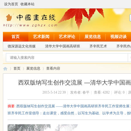
设为首页
收藏本站
首页
艺术新闻
艺术评论
展览信息
视频访谈
德深源远文化传媒
清华大学中国画高研班
齐辛民艺术
齐辛民作
首页
展览信息
查看内容
西双版纳写生创作交流展 —清华大学中国
2015-5-14 22:39
|
发布者:
春平
|
查看:
4282
|
评论: 0
|
原
中
›
›
›
摘要
: 西双版纳写生创作交流展 ——清华大学中国画高研班齐辛民工作室师生展
班齐辛民工作室倡导：走出课堂，感受自然，以写生为基础、以学术为主导，按时点