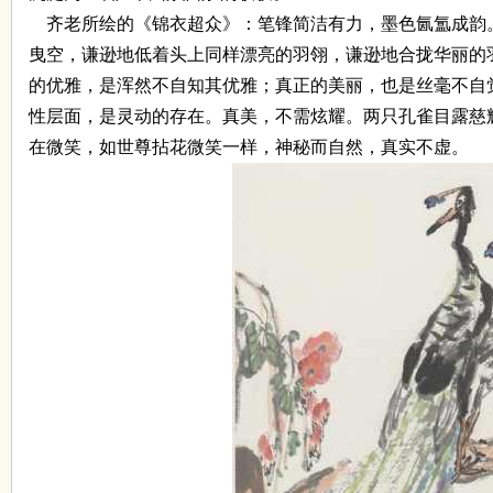
齐老所绘的《锦衣超众》：笔锋简洁有力，墨色氤氲成韵
曳空，谦逊地低着头上同样漂亮的羽翎，谦逊地合拢华丽的
的优雅，是浑然不自知其优雅；真正的美丽，也是丝毫不自
性层面，是灵动的存在。真美，不需炫耀。两只孔雀目露慈
在微笑，如世尊拈花微笑一样，神秘而自然，真实不虚。