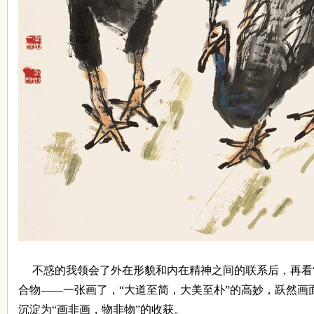
不惑的我领会了外在形貌和内在精神之间的联系后，再看
合物
——
一张画了，
“
大道至简，大美至朴
”
的高妙，跃然画
沉淀为
“
画非画，物非物
”
的收获。