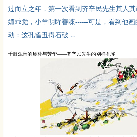
过而立之年，第一次看到齐辛民先生其人其
媚乖觉，小羊明眸善睐------可是，看到
国
动：这孔雀丑得石破 ...
千眼观音的质朴与芳华
——
齐辛民先生的别样孔雀
画