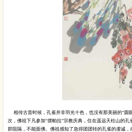
相传古昔时候，孔雀并非羽光十色，也没有那美丽的
“
圆
次，佛祖下凡参加
“
摆帕拉
”
宗教庆典，住在遥远天柱山的孔
群阻隔，不能面佛。佛祖感知了急得团团转的孔雀的虔诚，