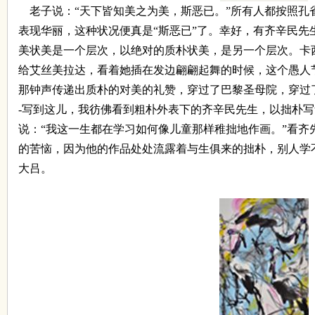
老子说：
“
天下皆知美之为美，斯恶已。
”
所有人都按照孔
表现华丽，这种状况便真是
“
斯恶已
”
了。幸好，有齐辛民先
美状美是一个层次，以绝对的质朴状美，是另一个层次。卡
给艾丝美拉达，看着她插在发边翩翩起舞的时候，这个愚人
那钟声传递出质朴的对美的礼赞，穿过了巴黎圣母院，穿过
-
写到这儿，我彷佛看到粗朴外表下的齐辛民先生，以拙朴写
说：
“
我这一生都在学习如何像儿童那样稚拙地作画。
”
看齐
的苦恼，因为他的作品处处流露着与生俱来的拙朴，别人学
大吕。