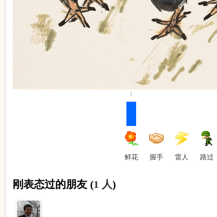
1
鲜花
握手
雷人
路过
刚表态过的朋友 (
1 人
)