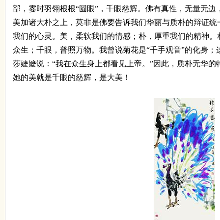
部，霎时羽翎根根
“
圆眼
”
，千眼慈辉。佛有真性，无量无边
美加诸大朴之上，莫非是佛要告诉我们华丽与质朴的辩证统
我们的心灵。美，柔软我们的情感；朴，厚重我们的精神。
众生；千眼，普照万物。我曾说菊花是
“
千手观音
”
的化身；
莎嬷嬷说：
“
我在众生身上都看见上帝。
”
因此，质朴无华的
她的美就是千眼的慈辉，是大美！