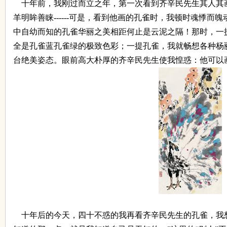
十年前，我刚过而立之年，第一次看到齐辛民先生其人其
在
羊明眸善睐
------
可是，看到他画的孔雀时，我顿时魂悸而魄
中自幼而知的孔雀华丽之美相距何止是云泥之隔！那时，一
全是孔雀蓝孔雀绿的极致色彩；一提孔雀，我就畅想各种杨
台绝美姿态。眼前高大朴厚的齐辛民先生使我惶惑：他可以
线
十年后的今天，四十不惑的我再看齐辛民先生的孔雀，我