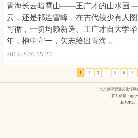
青海长云暗雪山——王广才的山水画 —
云，还是祁连雪峰，在古代较少有人图
可循，一切均赖新造。王广才自大学毕
年，抱中守一，矢志绘出青海 ...
2014-3-26 15:20
1
2
3
4
5
6
7
北京德深源远文化传媒
联系信箱：qpgzsh
联系电话：134